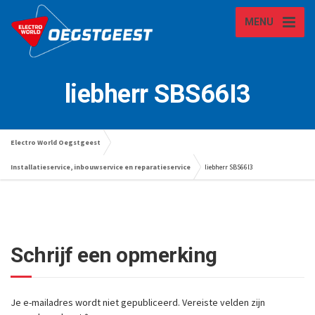
MENU
liebherr SBS66I3
Electro World Oegstgeest
Installatieservice, inbouwservice en reparatieservice
liebherr SBS66I3
Schrijf een opmerking
Je e-mailadres wordt niet gepubliceerd.
Vereiste velden zijn