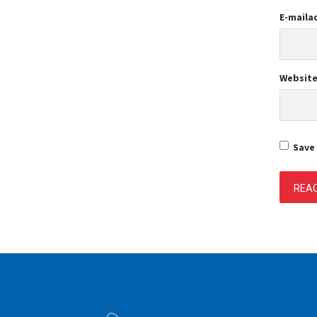
E-maila
Websit
Save 