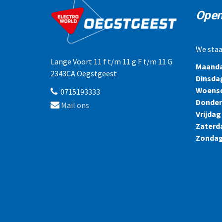
Open
We staa
Lange Voort 11 f t/m 11 g F t/m 11 G
Maand
2343CA Oegstgeest
Dinsda
Woens
0715193333
Donde
Mail ons
Vrijdag
Zaterd
Zonda