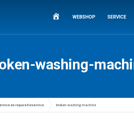
HOME
WEBSHOP
SERVICE
roken-washing-machi
ervice en reparatieservice
broken-washing-machine